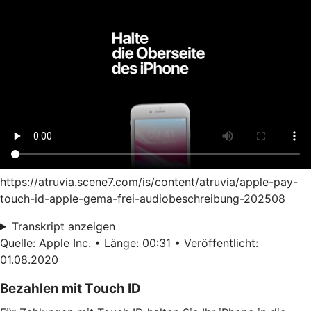
https://atruvia.scene7.com/is/content/atruvia/apple-pay-
touch-id-apple-gema-frei-audiobeschreibung-202508
Transkript anzeigen
Quelle: Apple Inc. • Länge: 00:31 • Veröffentlicht:
01.08.2020
Bezahlen mit Touch ID