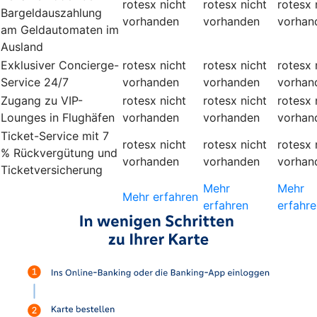
rotesx
nicht
rotesx
nicht
rotesx
Bargeldauszahlung
vorhanden
vorhanden
vorhan
am Geldautomaten im
Ausland
Exklusiver Concierge-
rotesx
nicht
rotesx
nicht
rotesx
Service 24/7
vorhanden
vorhanden
vorhan
Zugang zu VIP-
rotesx
nicht
rotesx
nicht
rotesx
Lounges in Flughäfen
vorhanden
vorhanden
vorhan
Ticket-Service mit 7
rotesx
nicht
rotesx
nicht
rotesx
% Rückvergütung und
vorhanden
vorhanden
vorhan
Ticketversicherung
Mehr
Mehr
Mehr erfahren
erfahren
erfahre