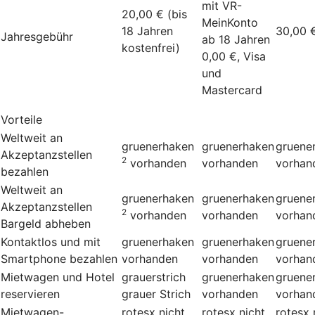
mit VR-
20,00 € (bis
MeinKonto
18 Jahren
30,00 
Jahresgebühr
ab 18 Jahren
kostenfrei)
0,00 €, Visa
und
Mastercard
Vorteile
Weltweit an
gruenerhaken
gruenerhaken
gruene
Akzeptanzstellen
2
vorhanden
vorhanden
vorhan
bezahlen
Weltweit an
gruenerhaken
gruenerhaken
gruene
Akzeptanzstellen
2
vorhanden
vorhanden
vorhan
Bargeld abheben
Kontaktlos und mit
gruenerhaken
gruenerhaken
gruene
Smartphone bezahlen
vorhanden
vorhanden
vorhan
Mietwagen und Hotel
grauerstrich
gruenerhaken
gruene
reservieren
grauer Strich
vorhanden
vorhan
Mietwagen-
rotesx
nicht
rotesx
nicht
rotesx