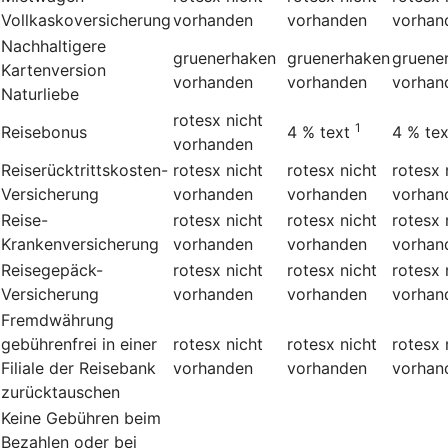
Vollkaskoversicherung
vorhanden
vorhanden
vorhan
Nachhaltigere
gruenerhaken
gruenerhaken
gruene
Kartenversion
vorhanden
vorhanden
vorhan
Naturliebe
rotesx
nicht
1
Reisebonus
4 %
text
4 %
tex
vorhanden
Reiserücktrittskosten-
rotesx
nicht
rotesx
nicht
rotesx
Versicherung
vorhanden
vorhanden
vorhan
Reise-
rotesx
nicht
rotesx
nicht
rotesx
Krankenversicherung
vorhanden
vorhanden
vorhan
Reisegepäck-
rotesx
nicht
rotesx
nicht
rotesx
Versicherung
vorhanden
vorhanden
vorhan
Fremdwährung
gebührenfrei in einer
rotesx
nicht
rotesx
nicht
rotesx
Filiale der Reisebank
vorhanden
vorhanden
vorhan
zurücktauschen
Keine Gebühren beim
Bezahlen oder bei