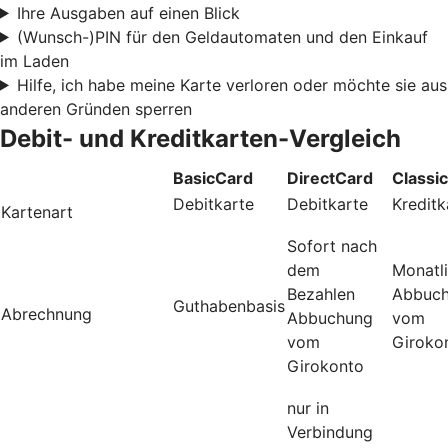
Ihre Ausgaben auf einen Blick
(Wunsch-)PIN für den Geldautomaten und den Einkauf
im Laden
Hilfe, ich habe meine Karte verloren oder möchte sie aus
anderen Gründen sperren
Debit- und Kreditkarten-Vergleich
BasicCard
DirectCard
Classi
Debitkarte
Debitkarte
Kreditk
Kartenart
Sofort nach
dem
Monatl
Bezahlen
Abbuc
Guthabenbasis
Abrechnung
Abbuchung
vom
vom
Giroko
Girokonto
nur in
Verbindung