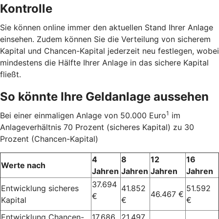
Kontrolle
Sie können online immer den aktuellen Stand Ihrer Anlage
einsehen. Zudem können Sie die Verteilung von sicherem
Kapital und Chancen-Kapital jederzeit neu festlegen, wobei
mindestens die Hälfte Ihrer Anlage in das sichere Kapital
fließt.
So könnte Ihre Geldanlage aussehen
1
Bei einer einmaligen Anlage von 50.000 Euro
im
Anlageverhältnis 70 Prozent (sicheres Kapital) zu 30
Prozent (Chancen-Kapital)
4
8
12
16
Werte nach
Jahren
Jahren
Jahren
Jahren
37.694
Entwicklung sicheres
41.852
51.592
46.467 €
€
Kapital
€
€
Entwicklung Chancen-
17.686
21.497