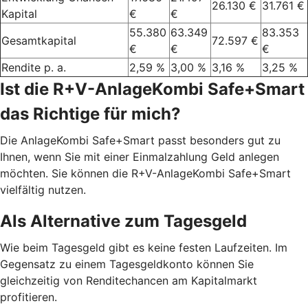
26.130 €
31.761 €
Kapital
€
€
55.380
63.349
83.353
Gesamtkapital
72.597 €
€
€
€
Rendite p. a.
2,59 %
3,00 %
3,16 %
3,25 %
Ist die R+V-AnlageKombi Safe+Smart
das Richtige für mich?
Die AnlageKombi Safe+Smart passt besonders gut zu
Ihnen, wenn Sie mit einer Einmalzahlung Geld anlegen
möchten. Sie können die R+V-AnlageKombi Safe+Smart
vielfältig nutzen.
Als Alternative zum Tagesgeld
Wie beim Tagesgeld gibt es keine festen Laufzeiten. Im
Gegensatz zu einem Tagesgeldkonto können Sie
gleichzeitig von Renditechancen am Kapitalmarkt
profitieren.