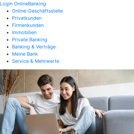
Login OnlineBanking
Online-Geschäftsstelle
Privatkunden
Firmenkunden
Immobilien
Private Banking
Banking & Verträge
Meine Bank
Service & Mehrwerte