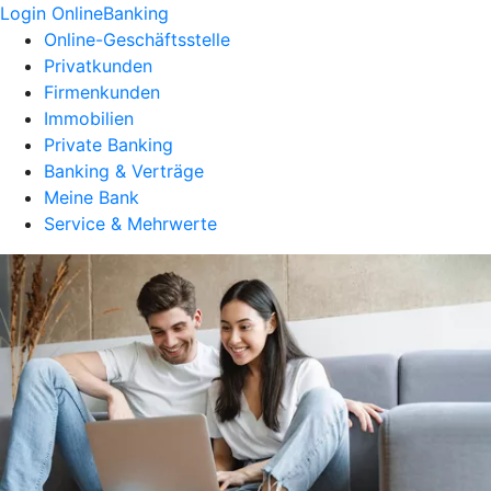
Login OnlineBanking
Online-Geschäftsstelle
Privatkunden
Firmenkunden
Immobilien
Private Banking
Banking & Verträge
Meine Bank
Service & Mehrwerte